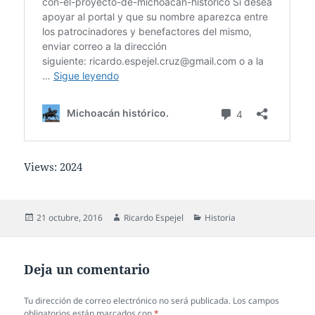
Views: 2024
Publicado
Autor
Categorías
21 octubre, 2016
Ricardo Espejel
Historia
el
Deja un comentario
Tu dirección de correo electrónico no será publicada.
Los campos
obligatorios están marcados con
*