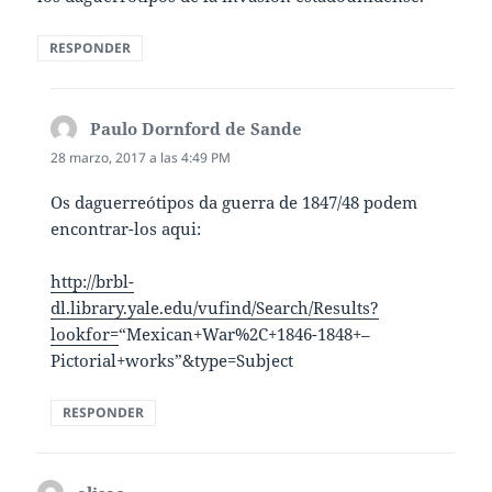
RESPONDER
Paulo Dornford de Sande
dice:
28 marzo, 2017 a las 4:49 PM
Os daguerreótipos da guerra de 1847/48 podem
encontrar-los aqui:
http://brbl-
dl.library.yale.edu/vufind/Search/Results?
lookfor=
“Mexican+War%2C+1846-1848+–
Pictorial+works”&type=Subject
RESPONDER