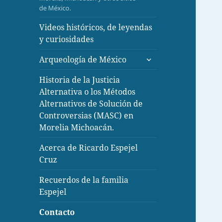
inferior
de México.
Videos históricos, de leyendas
y curiosidades
expande
Arqueología de México
el
menú
Historia de la Justicia
inferior
Alternativa o los Métodos
Alternativos de Solución de
Controversias (MASC) en
Morelia Michoacán.
Acerca de Ricardo Espejel
Cruz
Recuerdos de la familia
Espejel
Contacto