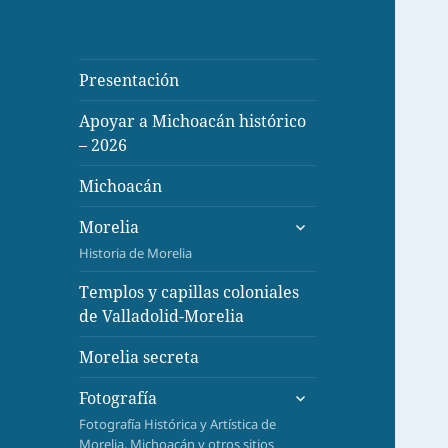
Presentación
Apoyar a Michoacán histórico
– 2026
Michoacán
expande
Morelia
el
Historia de Morelia
menú
inferior
Templos y capillas coloniales
de Valladolid-Morelia
Morelia secreta
expande
Fotografía
el
Fotografía Histórica y Artística de
menú
Morelia, Michoacán y otros sitios