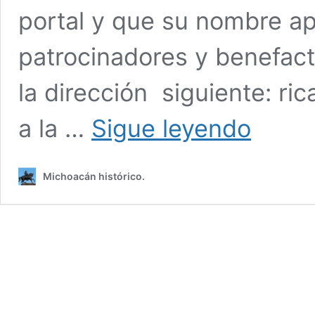
portal y que su nombre ap
patrocinadores y benefact
la dirección siguiente: r
Apoyar
a la …
Sigue leyendo
a
Michoacán
histórico
Michoacán histórico.
–
2026