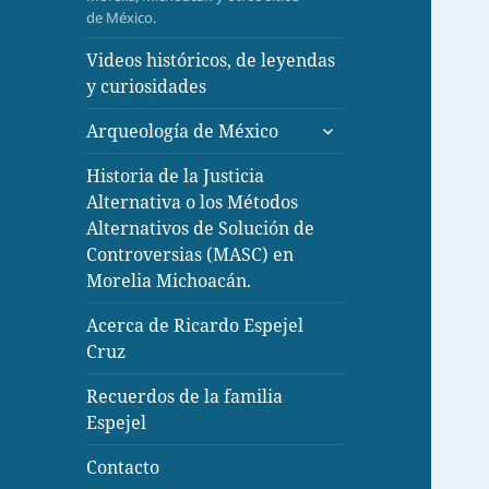
inferior
de México.
Videos históricos, de leyendas
y curiosidades
expande
Arqueología de México
el
menú
Historia de la Justicia
inferior
Alternativa o los Métodos
Alternativos de Solución de
Controversias (MASC) en
Morelia Michoacán.
Acerca de Ricardo Espejel
Cruz
Recuerdos de la familia
Espejel
Contacto