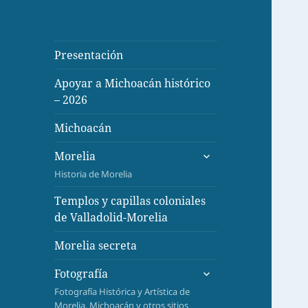
Presentación
Apoyar a Michoacán histórico
– 2026
Michoacán
expande
Morelia
el
Historia de Morelia
menú
inferior
Templos y capillas coloniales
de Valladolid-Morelia
Morelia secreta
expande
Fotografía
el
Fotografía Histórica y Artística de
menú
Morelia, Michoacán y otros sitios