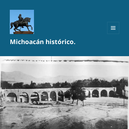
MENÚ
Michoacán histórico.
Y
WIDGETS