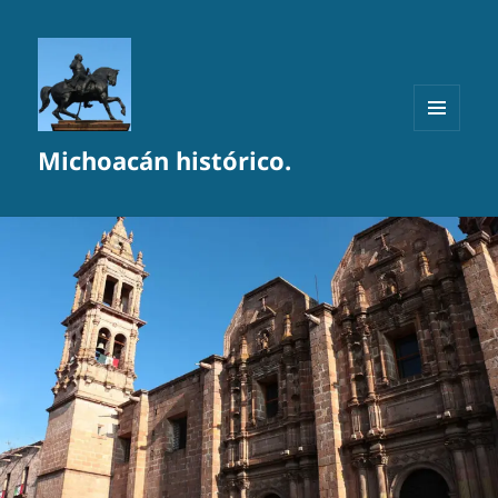
MENÚ
Michoacán histórico.
Y
WIDGETS