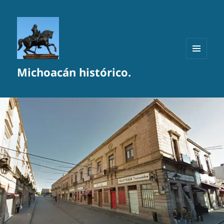
MENÚ
Michoacán histórico.
Y
WIDGETS