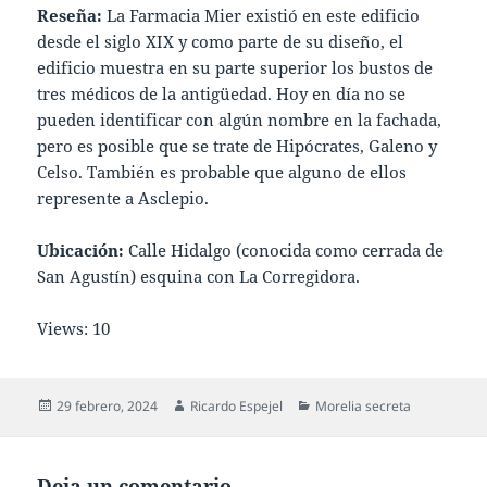
Reseña:
La Farmacia Mier existió en este edificio
desde el siglo XIX y como parte de su diseño, el
edificio muestra en su parte superior los bustos de
tres médicos de la antigüedad. Hoy en día no se
pueden identificar con algún nombre en la fachada,
pero es posible que se trate de Hipócrates, Galeno y
Celso. También es probable que alguno de ellos
represente a Asclepio.
Ubicación:
Calle Hidalgo (conocida como cerrada de
San Agustín) esquina con La Corregidora.
Views: 10
Publicado
Autor
Categorías
29 febrero, 2024
Ricardo Espejel
Morelia secreta
el
Deja un comentario