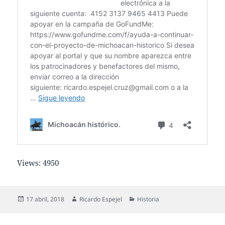
Views: 4950
Publicado
Autor
Categorías
17 abril, 2018
Ricardo Espejel
Historia
el