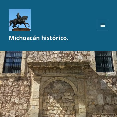
MENÚ
Michoacán histórico.
Y
WIDGETS