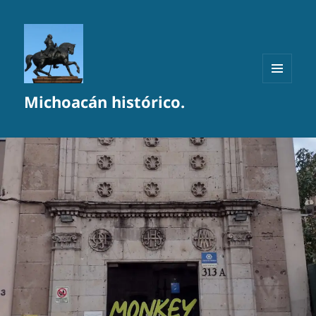
MENÚ
Michoacán histórico.
Y
WIDGETS