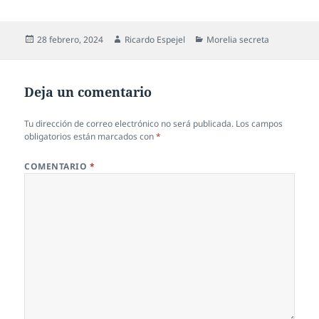
Publicado
Autor
Categorías
28 febrero, 2024
Ricardo Espejel
Morelia secreta
el
Deja un comentario
Tu dirección de correo electrónico no será publicada.
Los campos
obligatorios están marcados con
*
COMENTARIO
*