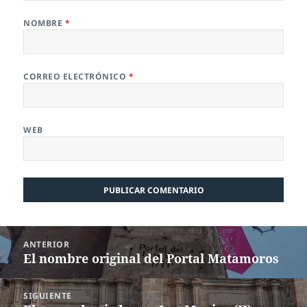
NOMBRE
*
CORREO ELECTRÓNICO
*
WEB
Navegación
ANTERIOR
de
El nombre original del Portal Matamoros
Entrada
entradas
anterior:
SIGUIENTE