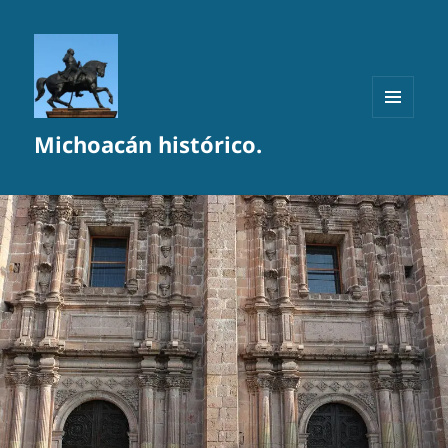
MENÚ
Michoacán histórico.
Y
WIDGETS