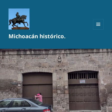
MENÚ
Michoacán histórico.
Y
WIDGETS