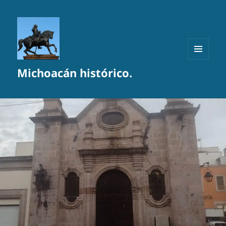
MENÚ
Michoacán histórico.
Y
WIDGETS